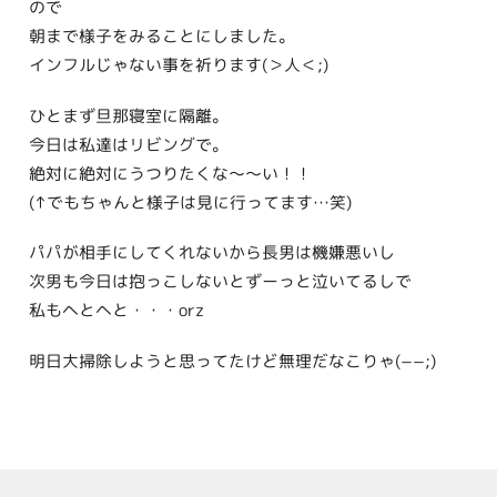
ので
朝まで様子をみることにしました。
インフルじゃない事を祈ります(＞人＜;)
ひとまず旦那寝室に隔離。
今日は私達はリビングで。
絶対に絶対にうつりたくな〜〜い！！
(↑でもちゃんと様子は見に行ってます…笑)
パパが相手にしてくれないから長男は機嫌悪いし
次男も今日は抱っこしないとずーっと泣いてるしで
私もへとへと・・・orz
明日大掃除しようと思ってたけど無理だなこりゃ(−−;)