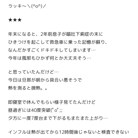
ラッキ〜＼(^o^)／
★★★
年末になると、2年前息子が嘔吐下痢症の末に
ひきつけを起こして救急車に乗った記憶が蘇り、
なんだかすごくドキドキしてしまいます…
今年は風邪もひかず何とか大丈夫そう…
と思っていたんだけど…
今日は旦那が朝から具合い悪そうで
熱を測ると微熱。。
即寝室で休んでもらい様子見てたんだけど
昼過ぎには40度突破(ﾟoﾟ;;
夕方に一度7度台まで下がるもまたまた上がり…
インフルは熱が出てから12時間後じゃないと検査できない