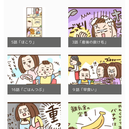
5話「ほこり」
3話「産後の抜け毛」
16話「ごはんつぶ」
９話「早食い」