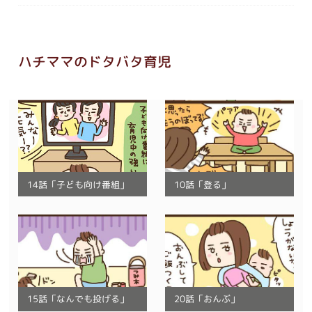
ハチママのドタバタ育児
14話「子ども向け番組」
10話「登る」
15話「なんでも投げる」
20話「おんぶ」