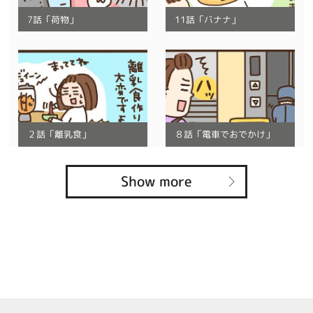
7話「荷物」
11話「バナナ」
２話「離乳食」
８話「電車でおでかけ」
Show more