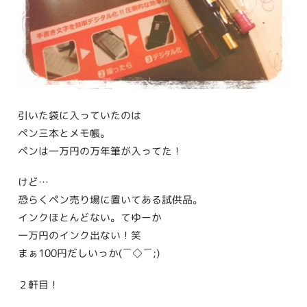
引いた袋に入っていたのは
ペン三本とメモ帳。
ペンは一万円の万年筆が入ってた！
けど…
恐らくペン売り場に置いてある試供品。
インクほとんどない。てゆーか
一万円のインク出ない！笑
まぁ100円だしいっか(￣◇￣;)
２軒目！